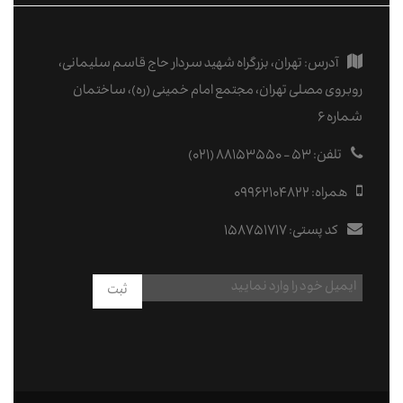
آدرس:
تهران، بزرگراه شهید سردار حاج قاسم سلیمانی،
روبروی مصلی تهران، مجتمع امام خمینی (ره)، ساختمان
شماره ۶
تلفن:
۵۳ - ۸۸۱۵۳۵۵۰ (۰۲۱)
همراه:
09962104822
کد پستی:
۱۵۸۷۵۱۷۱۷
ثبت