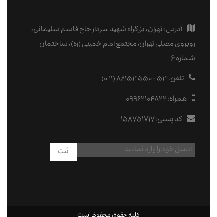
آدرس:
تهران، بزرگراه شهید سردار حاج قاسم سلیمانی،
روبروی مصلی تهران، مجتمع امام خمینی (ره)، ساختمان
شماره ۶
تلفن:
۵۳ - ۸۸۱۵۳۵۵۰ (۰۲۱)
همراه:
09962104822
کد پستی:
۱۵۸۷۵۱۷۱۷
ثبت
کلیه حقوق محفوظ است