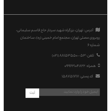
آدرس:
تهران، بزرگراه شهید سردار حاج قاسم سلیمانی،
روبروی مصلی تهران، مجتمع امام خمینی (ره)، ساختمان
شماره ۶
تلفن:
۵۳ - ۸۸۱۵۳۵۵۰ (۰۲۱)
همراه:
09962104822
کد پستی:
۱۵۸۷۵۱۷۱۷
ثبت