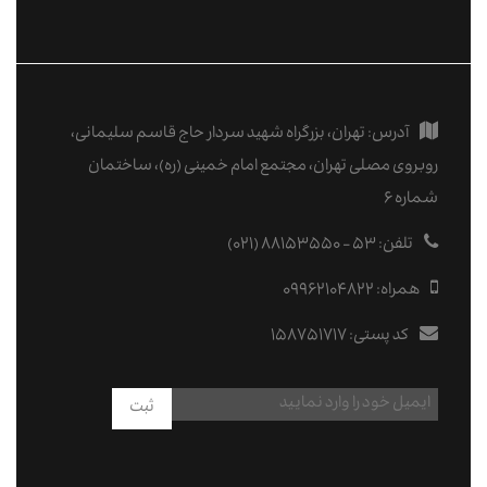
آدرس:
تهران، بزرگراه شهید سردار حاج قاسم سلیمانی،
روبروی مصلی تهران، مجتمع امام خمینی (ره)، ساختمان
شماره ۶
تلفن:
۵۳ - ۸۸۱۵۳۵۵۰ (۰۲۱)
همراه:
09962104822
کد پستی:
۱۵۸۷۵۱۷۱۷
ثبت