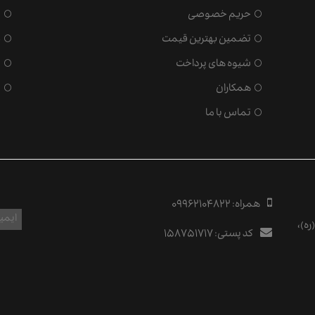
حریم خصوصی
ش
تضمین بهترین قیمت
ض
شیوه های پرداخت
ش
همکاران
س
تماس با ما
همراه:
09962104822
ه)،
کد پستی:
۱۵۸۷۵۱۷۱۷